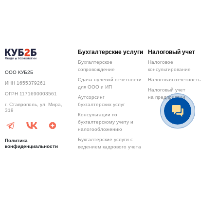
Бухгалтерские услуги
Налоговый учет
Бухгалтерское
Налоговое
сопровождение
консультирование
ООО КУБ2Б
Сдача нулевой отчетности
Налоговая отчетность
ИНН 1655379261
для ООО и ИП
Налоговый учет
ОГРН 1171690003561
Аутсорсинг
на предприятии
бухгалтерских услуг
г. Ставрополь, ул. Мира,
319
Консультации по
бухгалтерскому учету и
налогообложению
Бухгалтерские услуги с
Политика
конфиденциальности
ведением кадрового учета
Ведение бухгалтерии для
8 (800) 600-80-67
ИП
8 (800) 600-80-67
Бухгалтерия для ООО
Ведение
Ведение
СОУТ
бухгалтерского учета
управленческого
учета
Бухгалтерский учет для ИП
Управление финансами