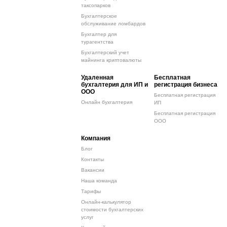
таксопарков
Бухгалтерское
обслуживание ломбардов
Бухгалтер для
турагентства
Бухгалтерский учет
майнинга криптовалюты
Удаленная
Бесплатная
бухгалтерия для ИП и
регистрация бизнеса
ООО
Бесплатная регистрация
Онлайн бухгалтерия
ИП
Бесплатная регистрация
ООО
Компания
Блог
Контакты
Вакансии
Наша команда
Тарифы
Онлайн-калькулятор
стоимости бухгалтерских
услуг