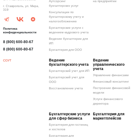
Аутсорсинг
на предприятии
бухгалтерских услуг
г. Ставрополь, ул. Мира,
319
Консультации по
бухгалтерскому учету и
налогообложению
Бухгалтерские услуги с
Политика
конфиденциальности
ведением кадрового учета
Ведение бухгалтерии для
8 (800) 600-80-67
ИП
8 (800) 600-80-67
Бухгалтерия для ООО
Ведение
Ведение
СОУТ
бухгалтерского учета
управленческого
учета
Бухгалтерский учет для ИП
Управление финансами
Бухгалтерский учет для
Финансовый консалтинг
ООО
Построение финансовой
Восстановление учета
модели
Услуги финансового
директора
Бухгалтерские услуги
Бухгалтерия для
для сфер бизнеса
маркетплейсов
Бухгалтерия для гостиниц
и хостелов
Бухгалтерия для